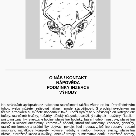
O NÁS / KONTAKT
NÁPOVĚDA
PODMÍNKY INZERCE
VÝHODY
Na stránkách antikpraha.cz naleznete
starožitnosti
takřka všeho druhu. Prostřednictvím
tohoto webu můžete realizovat nákup i
prodej starožitností
. S prodejci uvedenými na
těchto stránkách si můžete dohodnout také. Zboží vybírejte v následujících kategoriích:
bufety
.
starožitné hračky, kočárky
,
dětský nábytek
,
starožitný nábytek
-
etažéry
,
filatelie -
poštovní známky
,
starožitné hodiny, starožitné hodinky
,
bazar hudební nástroje
,
starožitná
kamna a krbové obestavby
,
keramické nádobí
,
starožitné knihovny
,
koberce, gobelíny
,
starožitné komody a prádelníky
,
obývací pokoje
,
jídelní sestavy
,
ložnice sestavy
,
sedací
soupravy
,
nábytkové komplety
,
kovové nádoby a nádobí
,
kovové svícny
,
starožitná
křesla
,
starožitné lavice a lavičky
,
lovecké trofeje
,
numismatika ceník
, starožitné
obrazy
,