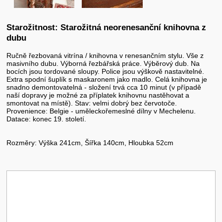
Starožitnost: Starožitná neorenesanční knihovna z
dubu
Ručně řezbovaná vitrína / knihovna v renesančním stylu. Vše z
masivního dubu. Výborná řezbářská práce. Výběrový dub. Na
bocích jsou tordované sloupy. Police jsou výškově nastavitelné.
Extra spodní šuplík s maskaronem jako madlo. Celá knihovna je
snadno demontovatelná - složení trvá cca 10 minut (v případě
naší dopravy je možné za příplatek knihovnu nastěhovat a
smontovat na místě). Stav: velmi dobrý bez červotoče.
Provenience: Belgie - uměleckořemeslné dílny v Mechelenu.
Datace: konec 19. století.
Rozměry: Výška 241cm, Šířka 140cm, Hloubka 52cm