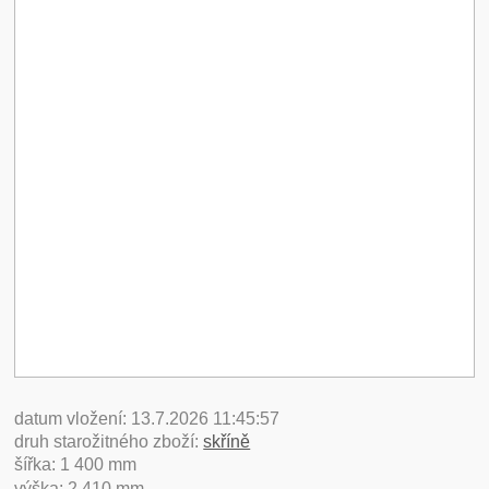
datum vložení: 13.7.2026 11:45:57
druh starožitného zboží:
skříně
šířka: 1 400 mm
výška: 2 410 mm