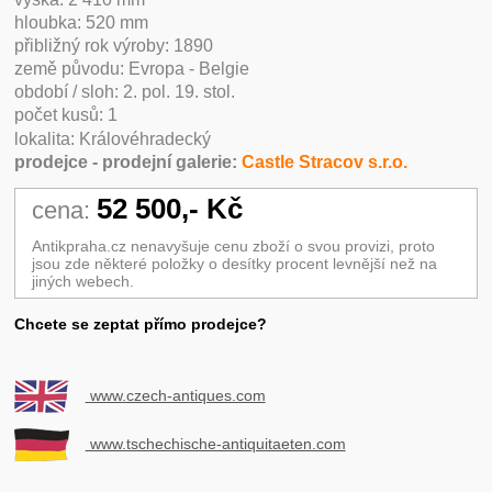
hloubka: 520 mm
přibližný rok výroby: 1890
země původu: Evropa - Belgie
období / sloh: 2. pol. 19. stol.
počet kusů: 1
lokalita: Královéhradecký
prodejce - prodejní galerie:
Castle Stracov s.r.o.
52 500,- Kč
cena:
Antikpraha.cz nenavyšuje cenu zboží o svou provizi, proto
jsou zde některé položky o desítky procent levnější než na
jiných webech.
Chcete se zeptat přímo prodejce?
www.czech-antiques.com
www.tschechische-antiquitaeten.com