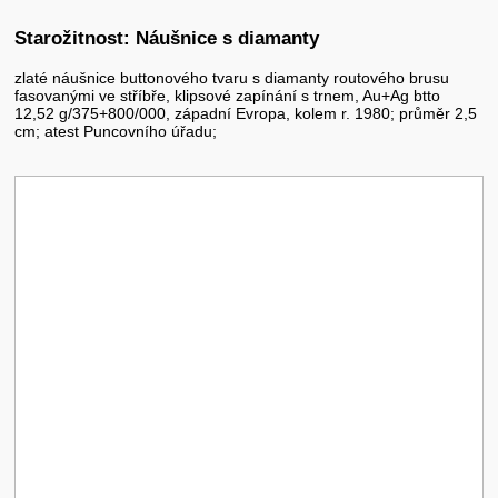
Starožitnost: Náušnice s diamanty
zlaté náušnice buttonového tvaru s diamanty routového brusu
fasovanými ve stříbře, klipsové zapínání s trnem, Au+Ag btto
12,52 g/375+800/000, západní Evropa, kolem r. 1980; průměr 2,5
cm; atest Puncovního úřadu;