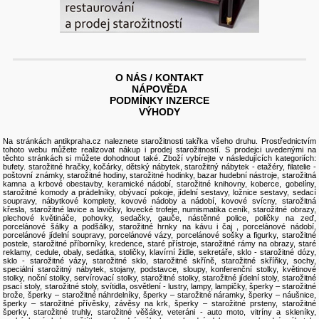
O NÁS / KONTAKT
NÁPOVĚDA
PODMÍNKY INZERCE
VÝHODY
Na stránkách antikpraha.cz naleznete
starožitnosti
takřka všeho druhu. Prostřednictvím
tohoto webu můžete realizovat nákup i
prodej starožitností
. S prodejci uvedenými na
těchto stránkách si můžete dohodnout také. Zboží vybírejte v následujících kategoriích:
bufety
.
starožitné hračky, kočárky
,
dětský nábytek
,
starožitný nábytek
-
etažéry
,
filatelie -
poštovní známky
,
starožitné hodiny, starožitné hodinky
,
bazar hudební nástroje
,
starožitná
kamna a krbové obestavby
,
keramické nádobí
,
starožitné knihovny
,
koberce, gobelíny
,
starožitné komody a prádelníky
,
obývací pokoje
,
jídelní sestavy
,
ložnice sestavy
,
sedací
soupravy
,
nábytkové komplety
,
kovové nádoby a nádobí
,
kovové svícny
,
starožitná
křesla
,
starožitné lavice a lavičky
,
lovecké trofeje
,
numismatika ceník
, starožitné
obrazy
,
plechové květináče
,
pohovky, sedačky, gauče
,
nástěnné police, poličky na zeď
,
porcelánové šálky a podšálky, starožitné hrnky na kávu i čaj
,
porcelánové nádobí
,
porcelánové jídelní soupravy
,
porcelánové vázy
,
porcelánové sošky a figurky
,
starožitné
postele
,
starožitné příborníky, kredence
,
staré přístroje
,
starožitné rámy na obrazy
,
staré
reklamy, cedule, obaly
,
sedátka, stoličky, klavírní židle
,
sekretáře
,
sklo - starožitné dózy
,
sklo - starožitné vázy
,
starožitné sklo
,
starožitné skříně
,
starožitné skříňky
,
sochy
,
speciální starožitný nábytek
,
stojany, podstavce, sloupy
,
konferenční stolky
,
květinové
stolky
,
noční stolky
,
servírovací stolky
,
starožitné stolky
,
starožitné jídelní stoly
,
starožitné
psací stoly
,
starožitné stoly
,
svítidla, osvětlení - lustry, lampy, lampičky
,
šperky – starožitné
brože
,
šperky – starožitné náhrdelníky
,
šperky – starožitné náramky
,
šperky – náušnice
,
šperky – starožitné přívěsky, závěsy na krk
,
šperky – starožitné prsteny
,
starožitné
šperky
,
starožitné truhly
,
starožitné věšáky
,
veteráni - auto moto
,
vitríny a skleníky
,