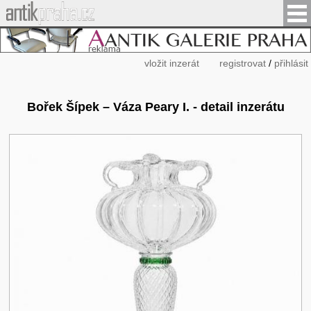
vložit inzerát
registrovat
/
přihlásit
Bořek Šípek – Váza Peary I. - detail inzerátu