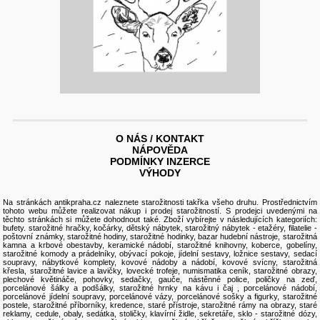
O NÁS / KONTAKT
NÁPOVĚDA
PODMÍNKY INZERCE
VÝHODY
Na stránkách antikpraha.cz naleznete
starožitnosti
takřka všeho druhu. Prostřednictvím
tohoto webu můžete realizovat nákup i
prodej starožitností
. S prodejci uvedenými na
těchto stránkách si můžete dohodnout také. Zboží vybírejte v následujících kategoriích:
bufety
.
starožitné hračky, kočárky
,
dětský nábytek
,
starožitný nábytek
-
etažéry
,
filatelie -
poštovní známky
,
starožitné hodiny, starožitné hodinky
,
bazar hudební nástroje
,
starožitná
kamna a krbové obestavby
,
keramické nádobí
,
starožitné knihovny
,
koberce, gobelíny
,
starožitné komody a prádelníky
,
obývací pokoje
,
jídelní sestavy
,
ložnice sestavy
,
sedací
soupravy
,
nábytkové komplety
,
kovové nádoby a nádobí
,
kovové svícny
,
starožitná
křesla
,
starožitné lavice a lavičky
,
lovecké trofeje
,
numismatika ceník
, starožitné
obrazy
,
plechové květináče
,
pohovky, sedačky, gauče
,
nástěnné police, poličky na zeď
,
porcelánové šálky a podšálky, starožitné hrnky na kávu i čaj
,
porcelánové nádobí
,
porcelánové jídelní soupravy
,
porcelánové vázy
,
porcelánové sošky a figurky
,
starožitné
postele
,
starožitné příborníky, kredence
,
staré přístroje
,
starožitné rámy na obrazy
,
staré
reklamy, cedule, obaly
,
sedátka, stoličky, klavírní židle
,
sekretáře
,
sklo - starožitné dózy
,