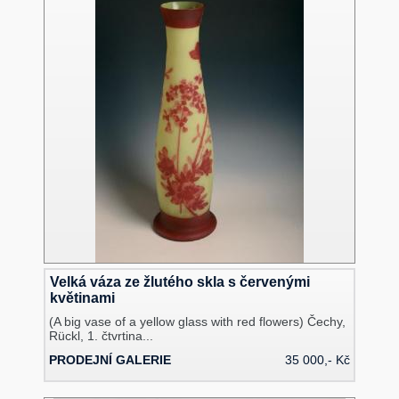
Velká váza ze žlutého skla s červenými
květinami
(A big vase of a yellow glass with red flowers) Čechy,
Rückl, 1. čtvrtina...
PRODEJNÍ GALERIE
35 000,- Kč