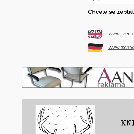
Chcete se zepta
www.czech-
www.tschech