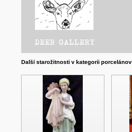
Další starožitnosti v kategorii porcelán