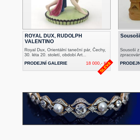
ROYAL DUX, RUDOLPH
Sousoší 
VALENTINO
Royal Dux, Orientální taneční pár, Čechy,
Sousoší z 
30. léta 20. století, období Art...
zpracování
SLEVA
PRODEJNÍ GALERIE
18 000,- Kč
PRODEJ