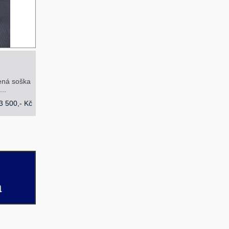
čená soška
..
3 500,- Kč