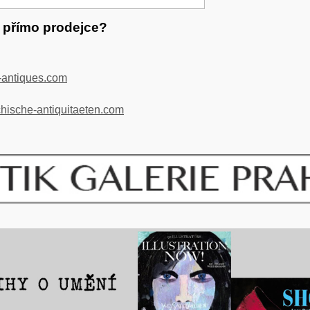
t přímo prodejce?
antiques.com
ische-antiquitaeten.com