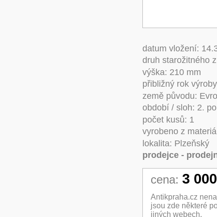
datum vložení: 14.
druh starožitného 
výška: 210 mm
přibližný rok výrob
země původu: Evr
období / sloh: 2. pol
počet kusů: 1
vyrobeno z materiá
lokalita: Plzeňský
prodejce - prodejn
3 000
cena:
Antikpraha.cz nenav
jsou zde některé po
jiných webech.