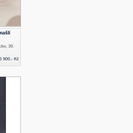
mašlí
cko, 30.
6 900,- Kč