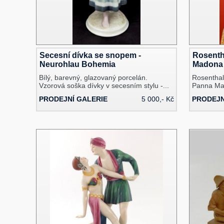
Secesní dívka se snopem -
Rosentha
Neurohlau Bohemia
Madona
Bílý, barevný, glazovaný porcelán.
Rosenthal
Vzorová soška dívky v secesním stylu -...
Panna Mar
PRODEJNÍ GALERIE
5 000,- Kč
PRODEJN