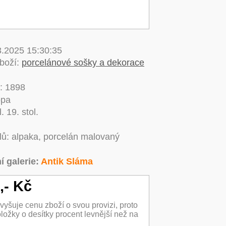
3.2025 15:30:35
zboží:
porcelánové sošky a dekorace
y: 1898
opa
. 19. stol.
lů: alpaka, porcelán malovaný
í galerie:
Antik Sláma
,- Kč
yšuje cenu zboží o svou provizi, proto
ložky o desítky procent levnější než na