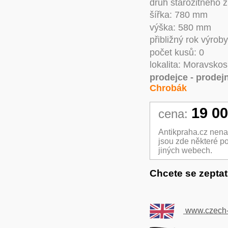
druh starožitného 
šířka: 780 mm
výška: 580 mm
přibližný rok výrob
počet kusů: 0
lokalita: Moravsko
prodejce - prodejn
Chrobák
19 00
cena:
Antikpraha.cz nenav
jsou zde některé po
jiných webech.
Chcete se zepta
www.czech-