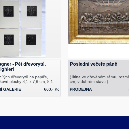
gner - Pět dřevorytů,
Poslední večeře páně
ighieri
bílých dřevorytů na papíře,
( litina ve dřevěném rámu, rozm
kové plochy 8,1 x 7,6 cm, 8,1
cm, v dobrém stavu )
Í GALERIE
600,- Kč
PRODEJNA