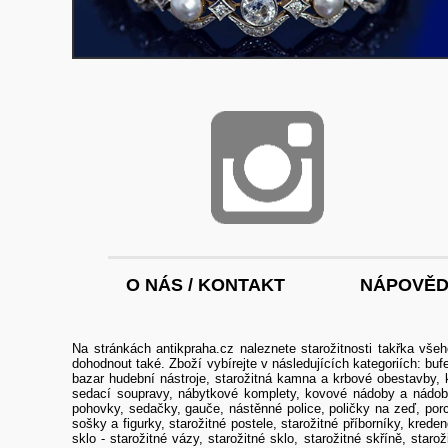
O NÁS / KONTAKT
NÁPOVĚ
Na stránkách antikpraha.cz naleznete
starožitnosti
takřka všeh
dohodnout také. Zboží vybírejte v následujících kategoriích:
buf
bazar hudební nástroje
,
starožitná kamna a krbové obestavby
,
sedací soupravy
,
nábytkové komplety
,
kovové nádoby a nádob
pohovky, sedačky, gauče
,
nástěnné police, poličky na zeď
,
por
sošky a figurky
,
starožitné postele
,
starožitné příborníky, krede
sklo - starožitné vázy
,
starožitné sklo
,
starožitné skříně
,
starož