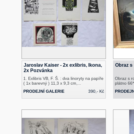
Jaroslav Kaiser - 2x exlibris, Ikona,
Obraz s
2x Pozvánka
1. Exlibris VB, F. Š. : dva linoryty na papíře
Obraz s r
( 1x barevný ) 11,3 x 9,3 cm,...
plátno 66
PRODEJNÍ GALERIE
390,- Kč
PRODEJ