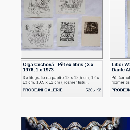
Olga Čechová - Pět ex libris ( 3 x
Libor Wa
1976, 1 x 1973
Dante Al
3 x litografie na papíře 12 x 12,5 cm, 12 x
Pět černo
13 cm, 13,5 x 12 cm ( rozměr listu...
rozměr tis
x...
PRODEJNÍ GALERIE
520,- Kč
PRODEJN