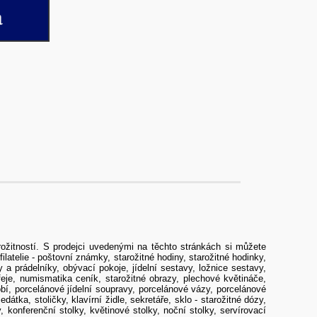
rožitností
. S prodejci uvedenými na těchto stránkách si můžete
filatelie - poštovní známky
,
starožitné hodiny, starožitné hodinky
,
y a prádelníky
,
obývací pokoje
,
jídelní sestavy
,
ložnice sestavy
,
feje
,
numismatika ceník
, starožitné
obrazy
,
plechové květináče
,
bí
,
porcelánové jídelní soupravy
,
porcelánové vázy
,
porcelánové
edátka, stoličky, klavírní židle
,
sekretáře
,
sklo - starožitné dózy
,
y
,
konferenční stolky
,
květinové stolky
,
noční stolky
,
servírovací