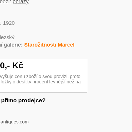
zboží:
obrazy
y: 1920
slezský
í galerie:
Starožitnosti Marcel
0,- Kč
yšuje cenu zboží o svou provizi, proto
ložky o desítky procent levnější než na
t přímo prodejce?
antiques.com