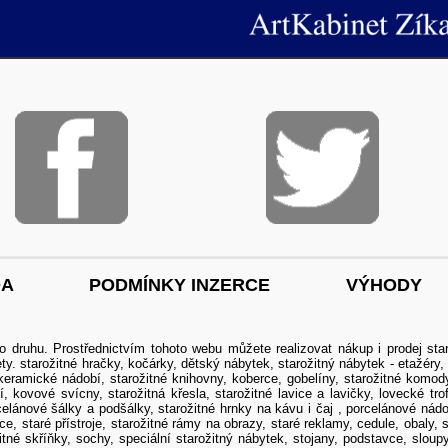
DA
PODMÍNKY INZERCE
VÝHODY
o druhu. Prostřednictvím tohoto webu můžete realizovat nákup i
prodej sta
ety
.
starožitné hračky, kočárky
,
dětský nábytek
,
starožitný nábytek
-
etažéry
,
keramické nádobí
,
starožitné knihovny
,
koberce, gobelíny
,
starožitné komod
í
,
kovové svícny
,
starožitná křesla
,
starožitné lavice a lavičky
,
lovecké tro
celánové šálky a podšálky, starožitné hrnky na kávu i čaj
,
porcelánové nádo
nce
,
staré přístroje
,
starožitné rámy na obrazy
,
staré reklamy, cedule, obaly
,
s
itné skříňky
,
sochy
,
speciální starožitný nábytek
,
stojany, podstavce, sloup