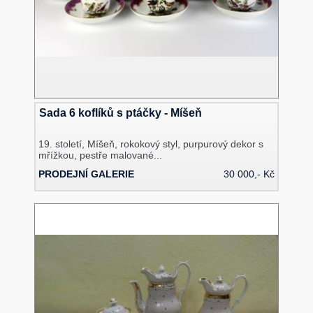
Sada 6 koflíků s ptáčky - Míšeň
19. století, Míšeň, rokokový styl, purpurový dekor s
mřížkou, pestře malované...
PRODEJNÍ GALERIE
30 000,- Kč