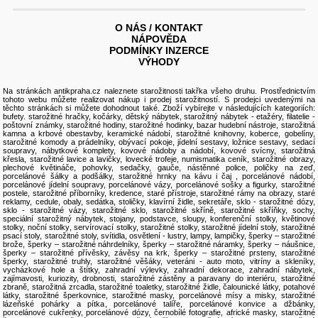
O NÁS / KONTAKT
NÁPOVĚDA
PODMÍNKY INZERCE
VÝHODY
Na stránkách antikpraha.cz naleznete
starožitnosti
takřka všeho druhu. Prostřednictvím
tohoto webu můžete realizovat nákup i
prodej starožitností
. S prodejci uvedenými na
těchto stránkách si můžete dohodnout také. Zboží vybírejte v následujících kategoriích:
bufety
.
starožitné hračky, kočárky
,
dětský nábytek
,
starožitný nábytek
-
etažéry
,
filatelie -
poštovní známky
,
starožitné hodiny, starožitné hodinky
,
bazar hudební nástroje
,
starožitná
kamna a krbové obestavby
,
keramické nádobí
,
starožitné knihovny
,
koberce, gobelíny
,
starožitné komody a prádelníky
,
obývací pokoje
,
jídelní sestavy
,
ložnice sestavy
,
sedací
soupravy
,
nábytkové komplety
,
kovové nádoby a nádobí
,
kovové svícny
,
starožitná
křesla
,
starožitné lavice a lavičky
,
lovecké trofeje
,
numismatika ceník
, starožitné
obrazy
,
plechové květináče
,
pohovky, sedačky, gauče
,
nástěnné police, poličky na zeď
,
porcelánové šálky a podšálky, starožitné hrnky na kávu i čaj
,
porcelánové nádobí
,
porcelánové jídelní soupravy
,
porcelánové vázy
,
porcelánové sošky a figurky
,
starožitné
postele
,
starožitné příborníky, kredence
,
staré přístroje
,
starožitné rámy na obrazy
,
staré
reklamy, cedule, obaly
,
sedátka, stoličky, klavírní židle
,
sekretáře
,
sklo - starožitné dózy
,
sklo - starožitné vázy
,
starožitné sklo
,
starožitné skříně
,
starožitné skříňky
,
sochy
,
speciální starožitný nábytek
,
stojany, podstavce, sloupy
,
konferenční stolky
,
květinové
stolky
,
noční stolky
,
servírovací stolky
,
starožitné stolky
,
starožitné jídelní stoly
,
starožitné
psací stoly
,
starožitné stoly
,
svítidla, osvětlení - lustry, lampy, lampičky
,
šperky – starožitné
brože
,
šperky – starožitné náhrdelníky
,
šperky – starožitné náramky
,
šperky – náušnice
,
šperky – starožitné přívěsky, závěsy na krk
,
šperky – starožitné prsteny
,
starožitné
šperky
,
starožitné truhly
,
starožitné věšáky
,
veteráni - auto moto
,
vitríny a skleníky
,
vycházkové hole a štítky
,
zahradní výlevky
,
zahradní dekorace
,
zahradní nábytek
,
zajímavosti, kuriozity, drobnosti
,
starožitné zástěny a paravany do interiéru
,
starožitné
zbraně
,
starožitná zrcadla, starožitné toaletky
,
starožitné židle
,
čalounické látky, potahové
látky
,
starožitné šperkovnice
,
starožitné masky
,
porcelánové mísy a misky
, starožitné
lázeňské pohárky a pítka
,
porcelánové talíře
,
porcelánové konvice a džbánky
,
porcelánové cukřenky, porcelánové dózy
,
černobílé fotografie
,
africké masky
,
starožitné